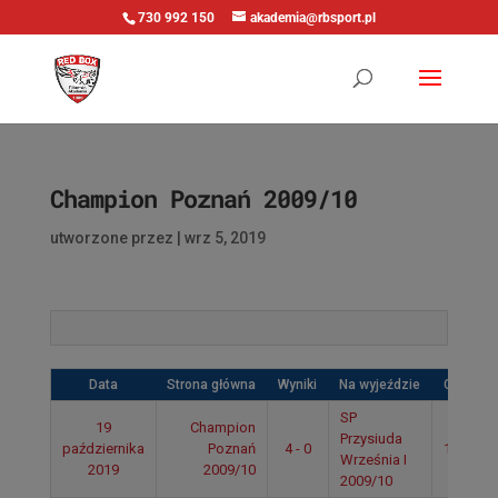
730 992 150
akademia@rbsport.pl
Champion Poznań 2009/10
utworzone przez
|
wrz 5, 2019
Data
Strona główna
Wyniki
Na wyjeździe
Czas
SP
19
Champion
Przysiuda
października
Poznań
4 - 0
12:20
Września I
2019
2009/10
2009/10