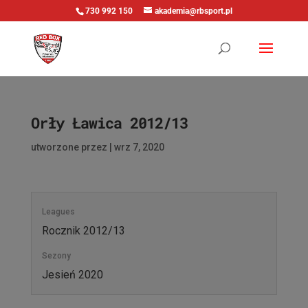
730 992 150
akademia@rbsport.pl
Orły Ławica 2012/13
utworzone przez
|
wrz 7, 2020
Leagues
Rocznik 2012/13
Sezony
Jesień 2020