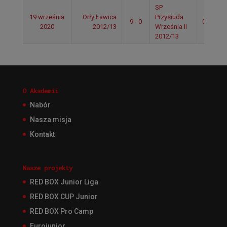
SP
19 września
Orły Ławica
Przysiuda
9 - 0
09:22
2020
2012/13
Września II
2012/13
O Akademii
Nabór
Nasza misja
Kontakt
Nasze projekty
RED BOX Junior Liga
RED BOX CUP Junior
RED BOX Pro Camp
Eurojunior