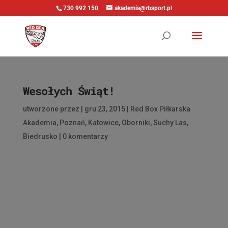
730 992 150
akademia@rbsport.pl
Wesołych Świąt!
utworzone przez
|
gru 23, 2015
|
Red Box Piłkarska
Akademia
,
Poznań
,
Katowice
,
Oborniki
,
Suchy Las
,
Biedrusko
|
0 komentarzy