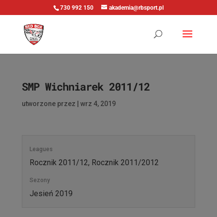
730 992 150
akademia@rbsport.pl
SMP Wichniarek 2011/12
utworzone przez
|
wrz 4, 2019
Leagues
Rocznik 2011/12, Rocznik 2011/2012
Sezony
Jesień 2019