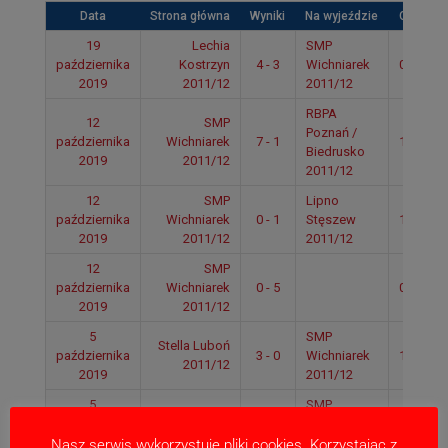
Data
Strona główna
Wyniki
Na wyjeździe
Czas
19
Lechia
SMP
października
Kostrzyn
4 - 3
Wichniarek
09:25
2019
2011/12
2011/12
RBPA
12
SMP
Poznań /
października
Wichniarek
7 - 1
13:35
Biedrusko
2019
2011/12
2011/12
12
SMP
Lipno
października
Wichniarek
0 - 1
Stęszew
11:05
2019
2011/12
2011/12
12
SMP
października
Wichniarek
0 - 5
09:25
2019
2011/12
5
SMP
Stella Luboń
października
3 - 0
Wichniarek
13:10
2011/12
2019
2011/12
5
SMP
RBPA Suchy
października
3 - 0
Wichniarek
11:55
Las 2011/12
2019
2011/12
Nasz serwis wykorzystuje pliki cookies. Korzystając z