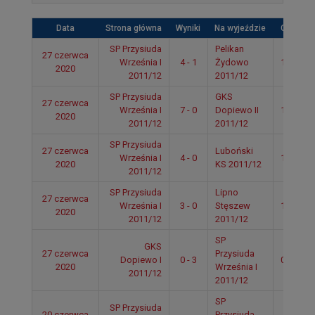
Data
Strona główna
Wyniki
Na wyjeździe
Czas
SP Przysiuda
Pelikan
27 czerwca
Września I
4 - 1
Żydowo
13:27
2020
2011/12
2011/12
SP Przysiuda
GKS
27 czerwca
Września I
7 - 0
Dopiewo II
12:36
2020
2011/12
2011/12
SP Przysiuda
27 czerwca
Luboński
Września I
4 - 0
11:28
2020
KS 2011/12
2011/12
SP Przysiuda
Lipno
27 czerwca
Września I
3 - 0
Stęszew
10:18
2020
2011/12
2011/12
SP
GKS
27 czerwca
Przysiuda
Dopiewo I
0 - 3
09:34
2020
Września I
2011/12
2011/12
SP
SP Przysiuda
20 czerwca
Przysiuda