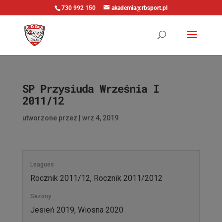
730 992 150
akademia@rbsport.pl
SP Przysiuda Września I
2011/12
utworzone przez
|
wrz 4, 2019
Leagues
Rocznik 2011/12, Rocznik 2011/2012
Sezony
Jesień 2019, Wiosna 2020