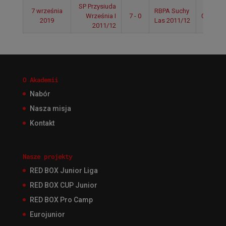
SP Przysiuda
7 września
RBPA Suchy
Września I
7 - 0
09:50
2019
Las 2011/12
2011/12
O Akademii
Nabór
Nasza misja
Kontakt
Nasze projekty
RED BOX Junior Liga
RED BOX CUP Junior
RED BOX Pro Camp
Eurojunior