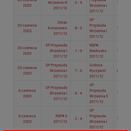
Września III
2 - 9
13:04
2020
Września I
2011/12
2011/12
SP
Orkan
20 czerwca
Przysiuda
Konarzewo
8 - 0
12:20
2020
Września I
2011/12
2011/12
SP Przysiuda
RBPA
20 czerwca
Września I
1 - 0
Biedrusko
11:14
2020
2011/12
2011/12
SP Przysiuda
Golnica
20 czerwca
Września I
7 - 0
Ryczywół
09:46
2020
2011/12
2011/12
SP
SP Przysiuda
6 czerwca
Przysiuda
Września I
6 - 4
11:58
2020
Września II
2011/12
2011/12
SP
6 czerwca
RBPA II
Przysiuda
2 - 4
10:52
2020
2011/12
Września I
2011/12