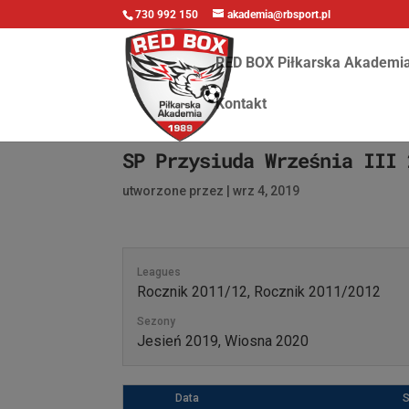
730 992 150
akademia@rbsport.pl
RED BOX Piłkarska Akademi
Kontakt
SP Przysiuda Września III 
utworzone przez
|
wrz 4, 2019
Leagues
Rocznik 2011/12, Rocznik 2011/2012
Sezony
Jesień 2019, Wiosna 2020
Data
S