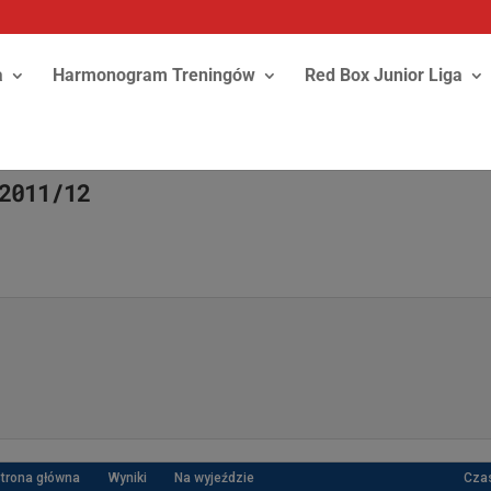
a
Harmonogram Treningów
Red Box Junior Liga
2011/12
trona główna
Wyniki
Na wyjeździe
Cza