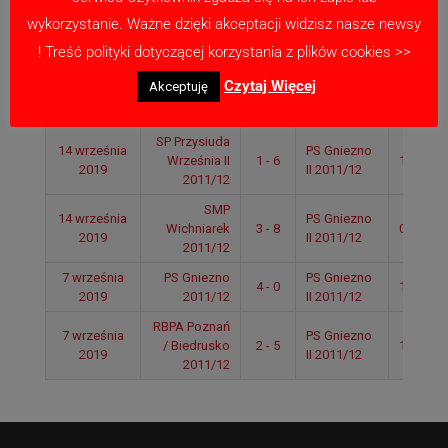
wykorzystanie. Ważne dzięki akceptacji widzisz nasze newsy
Lechia
28 września
PS Gniezno II
2 - 2
Kostrzyn
11:55
! Treść polityki dotyczącej korzystania z plików cookies >>
2019
2011/12
2011/12
Czytaj Więcej
Akceptuję
28 września
PS Gniezno II
RM Team
1 - 3
09:50
2019
2011/12
2011/12
SP Przysiuda
14 września
PS Gniezno
Września II
1 - 6
10:40
2019
II 2011/12
2011/12
SMP
14 września
PS Gniezno
Wichniarek
3 - 8
09:25
2019
II 2011/12
2011/12
7 września
PS Gniezno
PS Gniezno
4 - 0
13:10
2019
2011/12
II 2011/12
RBPA Poznań
7 września
PS Gniezno
/ Biedrusko
2 - 5
11:30
2019
II 2011/12
2011/12