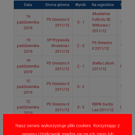
Data
Strona główna
Wyniki
Na wyjeździe
Czas
Akademia
19
PS Gniezno II
Futbolu 92
października
5 - 1
11:30
2011/12
Witkowo I
2019
2011/12
19
SP Przysiuda
PS Gniezno
października
Września I
2 - 0
10:15
II 2011/12
2019
2011/12
19
PS Gniezno II
Stella Luboń
października
2 - 1
09:00
2011/12
2011/12
2019
12
PS Gniezno II
października
0 - 2
11:30
2011/12
2019
12
PS Gniezno II
RBPA Suchy
października
0 - 3
09:50
2011/12
Las 2011/12
2019
5
Lipno
PS Gniezno II
Nasz serwis wykorzystuje pliki cookies. Korzystając z
października
1 - 1
Stęszew
12:20
2011/12
2019
2011/12
serwisu Użytkownik zgadza się na ich zapis lub