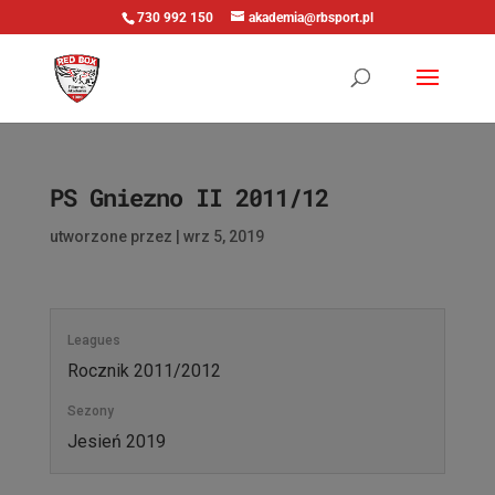
730 992 150
akademia@rbsport.pl
PS Gniezno II 2011/12
utworzone przez
|
wrz 5, 2019
Leagues
Rocznik 2011/2012
Sezony
Jesień 2019