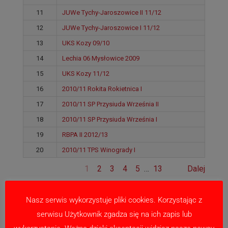
11
JUWe Tychy-Jaroszowice II 11/12
12
JUWe Tychy-Jaroszowice I 11/12
13
UKS Kozy 09/10
14
Lechia 06 Mysłowice 2009
15
UKS Kozy 11/12
16
2010/11 Rokita Rokietnica I
17
2010/11 SP Przysiuda Września II
18
2010/11 SP Przysiuda Września I
19
RBPA II 2012/13
20
2010/11 TPS Winogrady I
1
2
3
4
5
…
13
Dalej
Nasz serwis wykorzystuje pliki cookies. Korzystając z
serwisu Użytkownik zgadza się na ich zapis lub
Pozycja
Klub