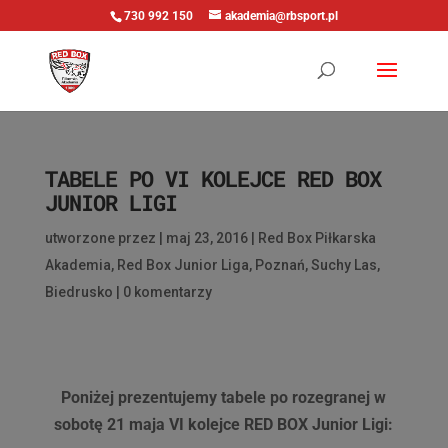
730 992 150
akademia@rbsport.pl
TABELE PO VI KOLEJCE RED BOX
JUNIOR LIGI
utworzone przez
|
maj 23, 2016
|
Red Box Piłkarska
Akademia
,
Red Box Junior Liga
,
Poznań
,
Suchy Las
,
Biedrusko
|
0 komentarzy
Poniżej prezentujemy tabele po rozegranej w
sobotę 21 maja VI kolejce RED BOX Junior Ligi: