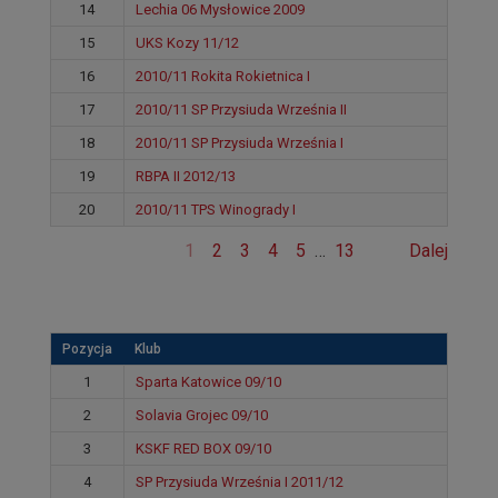
14
Lechia 06 Mysłowice 2009
15
UKS Kozy 11/12
16
2010/11 Rokita Rokietnica I
17
2010/11 SP Przysiuda Września II
18
2010/11 SP Przysiuda Września I
19
RBPA II 2012/13
20
2010/11 TPS Winogrady I
1
2
3
4
5
…
13
Dalej
Pozycja
Klub
1
Sparta Katowice 09/10
2
Solavia Grojec 09/10
3
KSKF RED BOX 09/10
4
SP Przysiuda Września I 2011/12