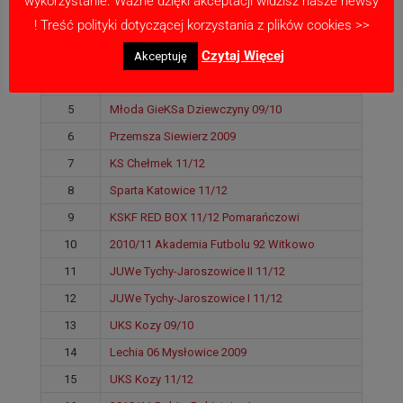
wykorzystanie. Ważne dzięki akceptacji widzisz nasze newsy
1
Sparta Katowice 09/10
! Treść polityki dotyczącej korzystania z plików cookies >>
2
Solavia Grojec 09/10
Czytaj Więcej
3
KSKF RED BOX 09/10
Akceptuję
4
SP Przysiuda Września I 2011/12
5
Młoda GieKSa Dziewczyny 09/10
6
Przemsza Siewierz 2009
7
KS Chełmek 11/12
8
Sparta Katowice 11/12
9
KSKF RED BOX 11/12 Pomarańczowi
10
2010/11 Akademia Futbolu 92 Witkowo
11
JUWe Tychy-Jaroszowice II 11/12
12
JUWe Tychy-Jaroszowice I 11/12
13
UKS Kozy 09/10
14
Lechia 06 Mysłowice 2009
15
UKS Kozy 11/12