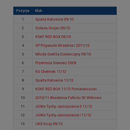
Pozycja
Klub
1
Sparta Katowice 09/10
2
Solavia Grojec 09/10
3
KSKF RED BOX 09/10
4
SP Przysiuda Września I 2011/12
5
Młoda GieKSa Dziewczyny 09/10
6
Przemsza Siewierz 2009
7
KS Chełmek 11/12
8
Sparta Katowice 11/12
9
KSKF RED BOX 11/12 Pomarańczowi
10
2010/11 Akademia Futbolu 92 Witkowo
11
JUWe Tychy-Jaroszowice II 11/12
12
JUWe Tychy-Jaroszowice I 11/12
13
UKS Kozy 09/10