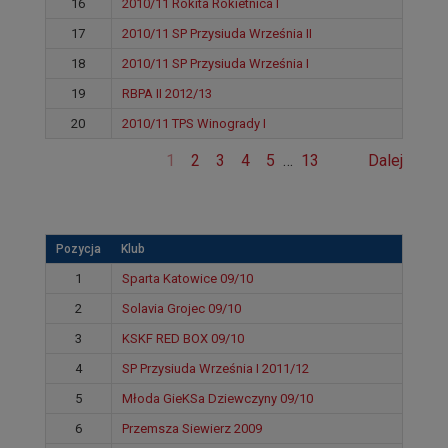
16
2010/11 Rokita Rokietnica I
17
2010/11 SP Przysiuda Września II
18
2010/11 SP Przysiuda Września I
19
RBPA II 2012/13
20
2010/11 TPS Winogrady I
1
2
3
4
5
…
13
Dalej
Pozycja
Klub
1
Sparta Katowice 09/10
2
Solavia Grojec 09/10
3
KSKF RED BOX 09/10
4
SP Przysiuda Września I 2011/12
5
Młoda GieKSa Dziewczyny 09/10
6
Przemsza Siewierz 2009