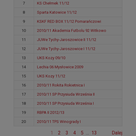
7
KS Chełmek 11/12
8
Sparta Katowice 11/12
9
KSKF RED BOX 11/12 Pomarańczowi
10
2010/11 Akademia Futbolu 92 Witkowo
11
JUWe Tychy-Jaroszowice II 11/12
12
JUWe Tychy-Jaroszowice I 11/12
13
UKS Kozy 09/10
14
Lechia 06 Mysłowice 2009
15
UKS Kozy 11/12
16
2010/11 Rokita Rokietnica I
17
2010/11 SP Przysiuda Września II
18
2010/11 SP Przysiuda Września I
19
RBPA II 2012/13
20
2010/11 TPS Winogrady I
1
2
3
4
5
…
13
Dalej