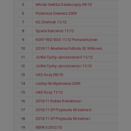
5
Młoda GieKSa Dziewczyny 09/10
6
Przemsza Siewierz 2009
7
KS Chełmek 11/12
8
Sparta Katowice 11/12
9
KSKF RED BOX 11/12 Pomarańczowi
10
2010/11 Akademia Futbolu 92 Witkowo
11
JUWe Tychy-Jaroszowice II 11/12
12
JUWe Tychy-Jaroszowice I 11/12
13
UKS Kozy 09/10
14
Lechia 06 Mysłowice 2009
15
UKS Kozy 11/12
16
2010/11 Rokita Rokietnica I
17
2010/11 SP Przysiuda Września II
18
2010/11 SP Przysiuda Września I
19
RBPA II 2012/13