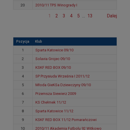
20
2010/11 TPS Winogrady I
1
2
3
4
5
…
13
Dalej
Pozycja
Klub
1
Sparta Katowice 09/10
2
Solavia Grojec 09/10
3
KSKF RED BOX 09/10
4
SP Przysiuda Września I 2011/12
5
Młoda GieKSa Dziewczyny 09/10
6
Przemsza Siewierz 2009
7
KS Chełmek 11/12
8
Sparta Katowice 11/12
9
KSKF RED BOX 11/12 Pomarańczowi
10
2010/11 Akademia Futbolu 92 Witkowo